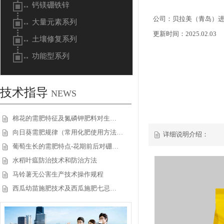
钙镁硼铁锌
公司：贝拉美（青岛）
大量元素系列
更新时间：2025.02.03
土壤修复系列
功能型系列
技术指导
NEWS
棉花的需肥特征及氮磷钾肥料对生…
向日葵需肥规律（常用化肥使用方法…
详细说明介绍：
葡萄生长的需肥特点-花期前后对硼…
水稻叶瘟防治技术和防治方法
马铃薯无公害生产技术操作规程
西瓜幼苗施肥技术及西瓜施肥七忌…