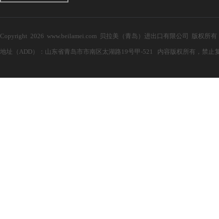
Copyright 2026 www.beilamei.com 贝拉美（青岛）进出口有限公司 版权所
地址（ADD）：山东省青岛市市南区太湖路19号甲-521 内容版权所有，禁止复制！ 电子